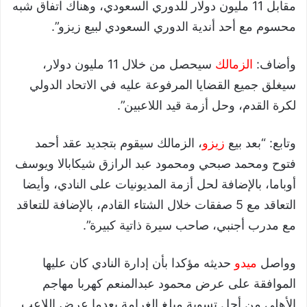
مقابل 11 مليون دولار للدوري السعودي، وهناك اتفاق شبه
محسوم مع أحد أندية الدوري السعودي لبيع زيزو”.
وأضاف:
الزمالك
سيحصل من خلال 11 مليون دولار،
سيغلق جميع القضايا المرفوعة عليه في الاتحاد الدولي
لكرة القدم، وحل أزمة قيد اللاعبين”.
وتابع: “بعد بيع
زيزو
، الزمالك سيقوم بتجديد عقد أحمد
فتوح ومحمد صبحي ومحمود عبد الرازق شيكابالا ويوسف
أوباما، بالإضافة لحل أزمة المديونيات على النادي، وأيضا
التعاقد مع 5 صفقات خلال الشتاء القادم، بالإضافة للتعاقد
مع مدرب أجنبي، صاحب سيرة ذاتية كبيرة”.
وواصل
ميدو
حديثه مؤكدا بأن إدارة النادي كان عليها
الموافقة على عرض محمود عبدالمنعم كهربا مهاجم
الأهلي من أجل تسوية مبلغ الغرامة بعدما عرض اللاعب