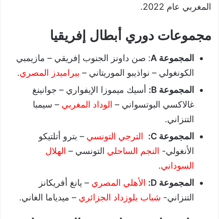
المغربي عام 2022.
مجموعات دوري أبطال إفريقيا
المجموعة A
: صن داونز الجنوب إفريقي – مازيمبي
الكونغولي – نواذيبو الموريتاني –
بيراميدز المصري
.
المجموعة B:
أسيك ميموزا الإيفواري – جوانينغ
غالاكسي البوتسواني –
الوداد المغربي
– سيمبا
التنزاني.
المجموعة C:
الترجي التونسي
– بترو أتلتيكو
الأنغولي-
النجم الساحلي
التونسي –
الهلال
السوداني
.
المجموعة D:
الأهلي المصري
– يانغ أفريكانز
التنزاني-
شباب بلوزداد الجزائري
– ميدياما الغاني.