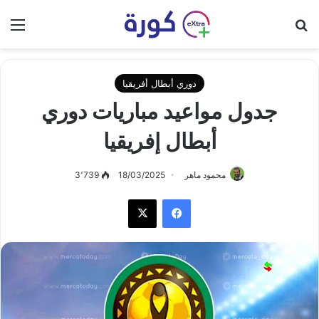
بحث عن
الق
دوري أبطال أفريقيا
جدول مواعيد مباريات دوري
أبطال إفريقيا
محمود ماهر
18/03/2025
3٬739
فيسبوك
‫X