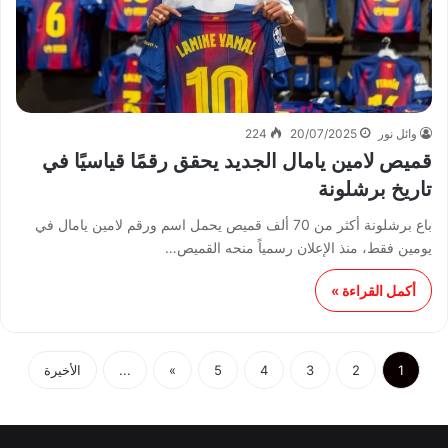
وائل نور
20/07/2025
224
قميص لامين يامال الجديد يحقق رقمًا قياسيًا في
تاريخ برشلونة
باع برشلونة أكثر من 70 ألف قميص يحمل اسم ورقم لامين يامال في
يومين فقط، منذ الإعلان رسمياً منحه القميص…
أكمل القراءة »
1
2
3
4
5
»
...
الأخيرة