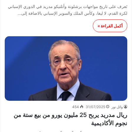
تَعرف على تاريخ مواجهات برشلونة وأتلتيكو مدريد في الدوري الإسباني
لكرة القدم، لا ليغا، وكأس الملك والسوبر الإسباني بالاضافة إلى…
أكمل القراءة »
وائل نور
31/07/2025
454
ريال مدريد يربح 25 مليون يورو من بيع ستة من
نجوم الأكاديمية