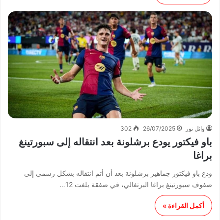
وائل نور
26/07/2025
302
باو فيكتور يودع برشلونة بعد انتقاله إلى سبورتينغ
براغا
ودع باو فيكتور جماهير برشلونة بعد أن أتم انتقاله بشكل رسمي إلى
صفوف سبورتينغ براغا البرتغالي، في صفقة بلغت 12…
أكمل القراءة »