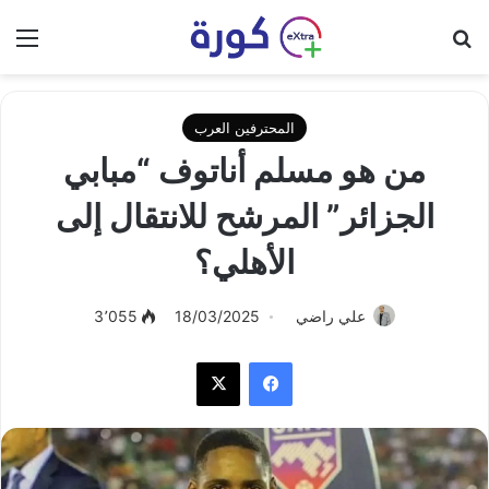
بحث عن
الق
المحترفين العرب
من هو مسلم أناتوف “مبابي
الجزائر” المرشح للانتقال إلى
الأهلي؟
علي راضي
18/03/2025
3٬055
فيسبوك
‫X