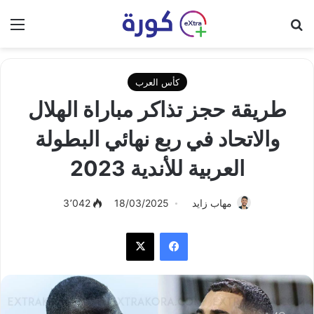
بحث عن
الق
كأس العرب
طريقة حجز تذاكر مباراة الهلال
والاتحاد في ربع نهائي البطولة
العربية للأندية 2023
مهاب زايد
18/03/2025
3٬042
فيسبوك
‫X