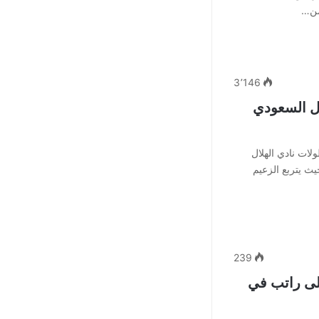
من…
3٬146
ال السعودي
ات نادي الهلال
 منذ تأسيسه عام 1957، حيث يتربع الزعيم
239
لى راتب في