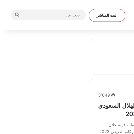
بحث
البث المباشر
عن
3٬049
هلال السعودي
ات قوية خلال
السنوات القليلة الماضية، ولكن الميركاتو الصيفي 2023