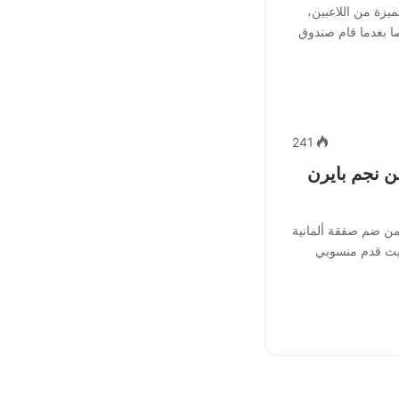
ميزة من اللاعبين،
صا بعدما قام صندوق
241
ن نجم بايرن
 من ضم صفقة ألمانية
حيث قدم منسوبي