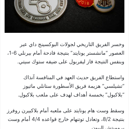
وخسر الفريق التاريخي لجولات البوكسينج داي عبر
العصور “مانشستر يونايتد” بنتيجة فادحة أمام بيرنلي 6-1،
وبنفس النتيجة فاز ليفربول على ضيفه ستوك سيتي.
واستطاع الفريق حديث العهد في المنافسة آنذاك
“تشيلسي” هزيمة فريق الأسطورة ستانلي ماثيوز
“بلاكبول” بخمسة أهداف لهدف على ملعب بلاكبول.
وسقط وست هام يونايتد على ملعبه أمام بلاكبيرن روفرز
بنتيجة 8/2، وتعادل توتنهام خارج قواعده 4/4 أمام وست
بروميتش البيون.