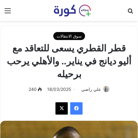
بحث عن
الق
سوق الانتقالات
قطر القطري يسعى للتعاقد مع
أليو ديانج في يناير.. والأهلي يرحب
برحيله
علي راضي
18/03/2025
240
فيسبوك
‫X