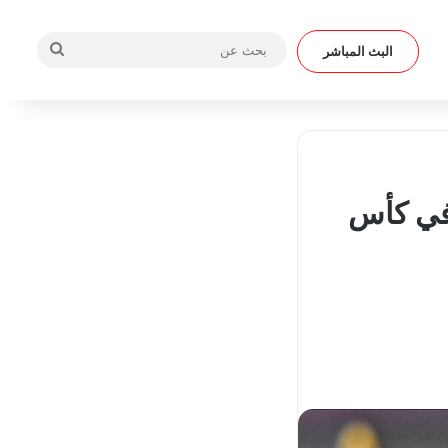
بحث
البث المباشر
عن
 في كأس