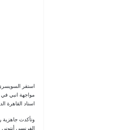
استقر السويسري 
استاد القاهرة الد
وتأكدت جاهزية ر
الفرنسي أنتوني م