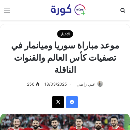
بحث عن
الق
الأخبار
موعد مباراة سوريا وميانمار في
تصفيات كأس العالم والقنوات
الناقلة
علي راضي
18/03/2025
256
فيسبوك
‫X