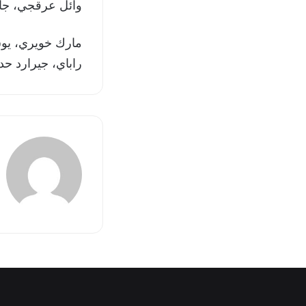
وائل عرقجي، جاد
مارك خويري، يوس
راباي، جيرارد حد