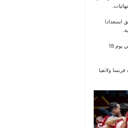
ائيات.
ق استعدادا
ة.
كما سيغادر بعدها لبنان لإقامة معسكر في أبو ظبي، حيث يلتقي نظيره المكسيكي يوم 18
فرنسا ولاتفيا