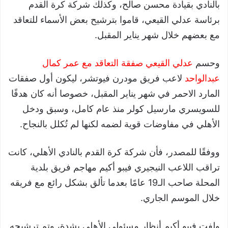
بالنادي بقيادة محسن صالح، وكذلك شركة كرة القدم
برئاسة عدلي القيعي، قاموا بترشيح بعض الأسماء للتعاقد
مع بعضهم خلال شهر يناير المقبل.
وحسم
عدلي القيعي صفقة التعاقد مع عمر كمال
عبدالواحد
لاعب فريق مودرن فيوتشر، ليكون أول صفقات
المارد الاحمر في شهر يناير المقبل، خصوصا أنه كان هدفًا
للسويسري مارسيل كولر منذ عام كامل، وسبق ودخل
الأهلي في مفاوضات قوية لضمه لكنها لم تُكلل بالنجاح.
ووفقًا للمصدر، فأن شركة كرة القدم بالنادي الأهلي، كانت
تراقب اللاعب النيجيري فيبو أكيم مهاجم فريق بلدية
المحلة صاحب الـ19 عامًا بعدما تألق بشكل رائع مع فريقه
خلال الموسم الجاري.
ولفت فيبو أكيم أنظار مسئولي الأهلي بشدة، وتم ترشيحه