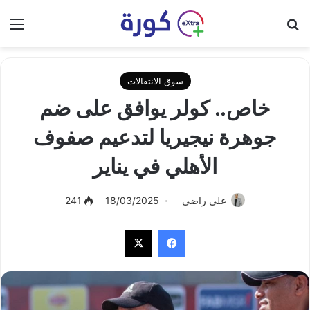
بحث عن
الق
سوق الانتقالات
خاص.. كولر يوافق على ضم
جوهرة نيجيريا لتدعيم صفوف
الأهلي في يناير
علي راضي
18/03/2025
241
فيسبوك
‫X