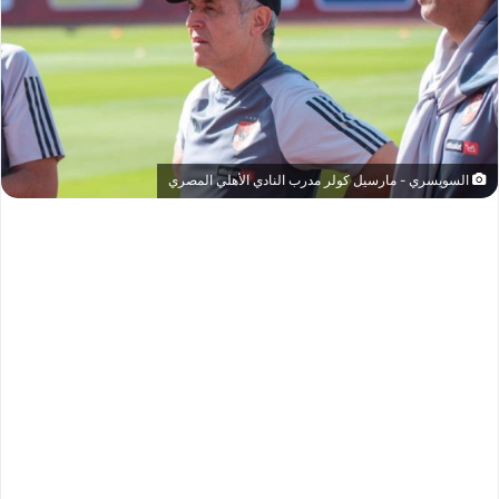
السويسري - مارسيل كولر مدرب النادي الأهلي المصري