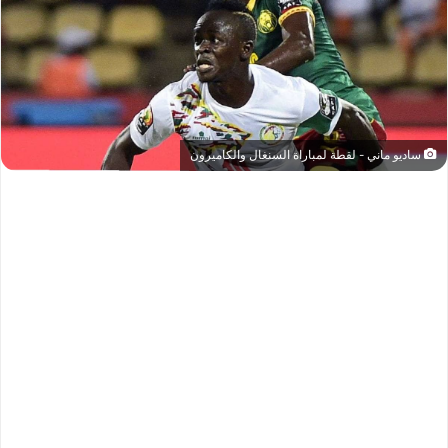
ساديو ماني - لقطة لمباراة السنغال والكاميرون