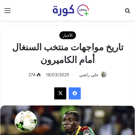
بحث عن
الق
الأخبار
تاريخ مواجهات منتخب السنغال
أمام الكاميرون
علي راضي
18/03/2025
274
فيسبوك
‫X