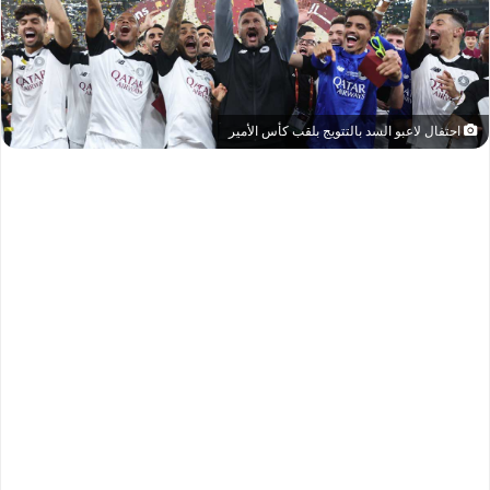
احتفال لاعبو السد بالتتويج بلقب كأس الأمير