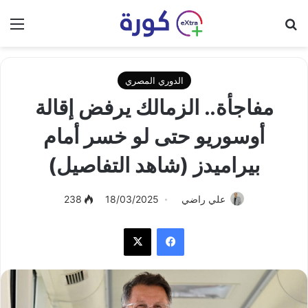
بحث عن
الق
الدوري المصري
مفاجأة.. الزمالك يرفض إقالة
أوسوريو حتى لو خسر أمام
بيراميدز (شاهد التفاصيل)
علي راضي
18/03/2025
238
فيسبوك
‫X