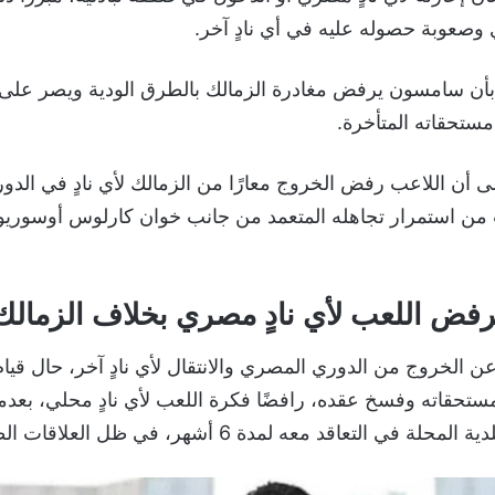
ي وصعوبة حصوله عليه في أي نادٍ آخر.
أن سامسون يرفض مغادرة الزمالك بالطرق الودية ويصر على ا
ستحقاته المتأخرة.
 أن اللاعب رفض الخروج معارًا من الزمالك لأي نادٍ في الد
من استمرار تجاهله المتعمد من جانب خوان كارلوس أوسوريو ا
ض اللعب لأي نادٍ مصري بخلاف الزمالك
لخروج من الدوري المصري والانتقال لأي نادٍ آخر، حال قيام 
تحقاته وفسخ عقده، رافضًا فكرة اللعب لأي نادٍ محلي، بعدم
لتعاقد معه لمدة 6 أشهر، في ظل العلاقات الطيبة بين الناديين.