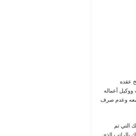
خ عقده
 ووكيل أعماله
اء معه وعدم صرف
ك التي تم
ك بالراتب الذي