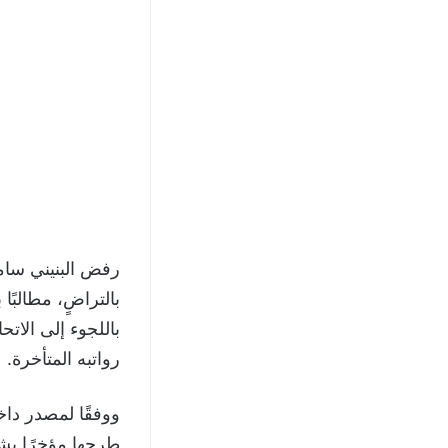
رفض البنيني سام
بالتراضٍ، مطالبً
باللجوء إلى الات
رواتبه المتأخرة.
ووفقًا لمصدر داخ
طرحها مؤخرًا بشأ