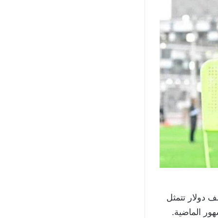
ب البنيني شرطًا لمغادرة الزمالك وهي الحصول على مليون و 100 ألف دولار تتمثل
هور الماضية.