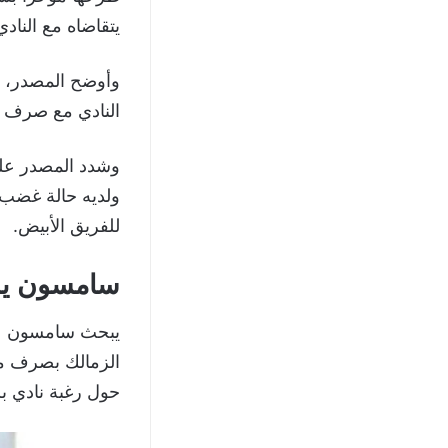
يتقاضاه مع الناد
وأوضح المصدر، ب
النادي مع صرف م
وشدد المصدر على
ولديه حالة غضب 
للفريق الأبيض.
سامسون يرف
يبحث سامسون عن ا
الزمالك بصرف مس
حول رغبة نادي بلدية المحلة في ا