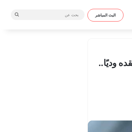
بحث
البث المباشر
عن
 وديًا..