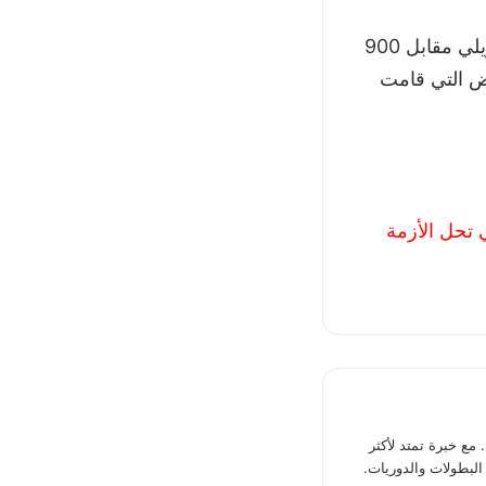
وكان الزمالك قد نجح في التعاقد مع سامسون إكينولا قادمًا من كاراكاس الفنزويلي مقابل 900
يض التي قامت
 تحل الأزمة
مع خبرة تمتد لأكثر
البطولات والدوريات.