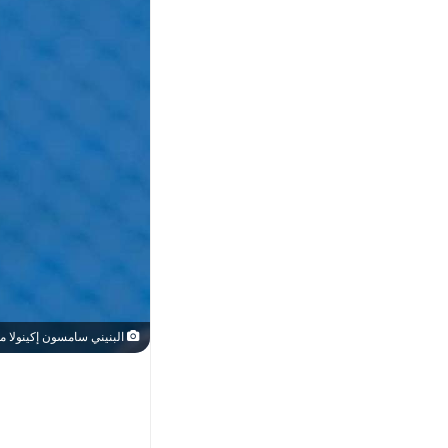
البنيني سامسون إكينولا م