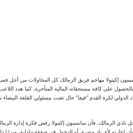
سون إكينولا مهاجم فريق الزمالك كل المحاولات من أجل فس
ا بالحصول على كافة مستحقاته المالية المتأخرة، كما هدد اللاعب
حاد الدولي لكرة القدم “فيفا” حال تعنت مسئولي القلعة البيض
ل نادي الزمالك، فأن سامسون إكينولا رفض فكرة إدارة الزمال
ن إعارته لأي نادٍ مصري أو الدخول في صفقة تبادلية، مبررًا ذل