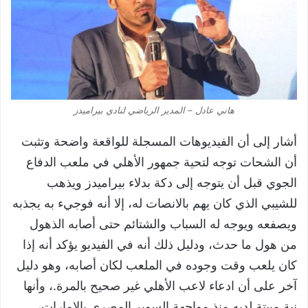
هاني عادل – المدير الرياضي لنادي بيراميدز
أشار إلى أن الفيديوهات المسجلة للواقعة واضحة وتثبت
أن الشحات توجه لتحية جمهور الأهلي في ملعب الدفاع
الجوي قبل أن يتوجه إلى دكة بدلاء بيراميدز ويذهب
للشيبي الذي كان يهم بالانصات له، إلا أنه فوجيء به يجذبه
ويصفعه ويوجه له السباب والشتائم حتى أصابه الذهول
من هول ما حدث، ودليل ذلك أنه في الفيديو يؤكد أنه إذا
كان يلعب وقت وجوده في الملعب لكان أصابه، وهو دليل
آخر على أن ادعاء لاعب الأهلي غير صحيح بالمرة.، وأنها
نية مبيتة لديه منذ مواجهة السوبر المصري بالإمارات،