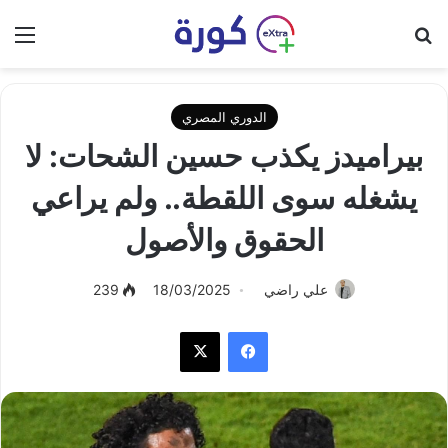
بحث عن
الق
الدوري المصري
بيراميدز يكذب حسين الشحات: لا
يشغله سوى اللقطة.. ولم يراعي
الحقوق والأصول
علي راضي
18/03/2025
239
فيسبوك
‫X