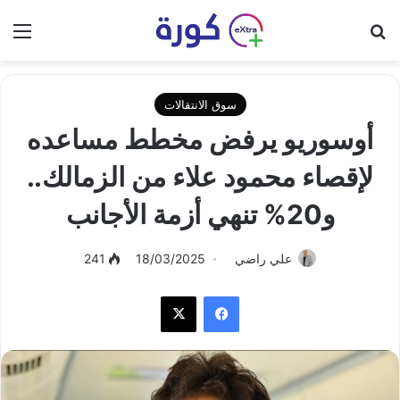
بحث عن
الق
سوق الانتقالات
أوسوريو يرفض مخطط مساعده
لإقصاء محمود علاء من الزمالك..
و20% تنهي أزمة الأجانب
علي راضي
18/03/2025
241
فيسبوك
‫X