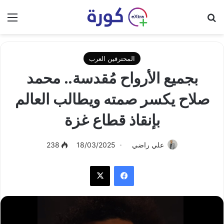
بحث عن
الق
المحترفين العرب
بجميع الأرواح مُقدسة.. محمد
صلاح يكسر صمته ويطالب العالم
بإنقاذ قطاع غزة
علي راضي
18/03/2025
238
فيسبوك
‫X