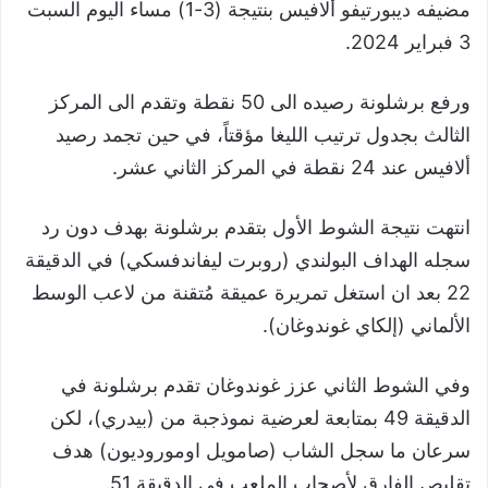
مضيفه ديبورتيفو ألافيس بنتيجة (3-1) مساء اليوم السبت
3 فبراير 2024.
ورفع برشلونة رصيده الى 50 نقطة وتقدم الى المركز
الثالث بجدول ترتيب الليغا مؤقتاً، في حين تجمد رصيد
ألافيس عند 24 نقطة في المركز الثاني عشر.
انتهت نتيجة الشوط الأول بتقدم برشلونة بهدف دون رد
سجله الهداف البولندي (روبرت ليفاندفسكي) في الدقيقة
22 بعد ان استغل تمريرة عميقة مُتقنة من لاعب الوسط
الألماني (إلكاي غوندوغان).
وفي الشوط الثاني عزز غوندوغان تقدم برشلونة في
الدقيقة 49 بمتابعة لعرضية نموذجبة من (بيدري)، لكن
سرعان ما سجل الشاب (صامويل اوموروديون) هدف
تقليص الفارق لأصحاب الملعب في الدقيقة 51.