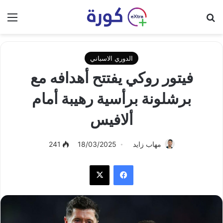
بحث عن
الق
الدوري الاسباني
فيتور روكي يفتتح أهدافه مع
برشلونة برأسية رهيبة أمام
ألافيس
مهاب زايد
18/03/2025
241
فيسبوك
‫X