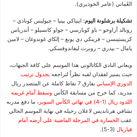
العُماني (عامر الخوذيري).
تشكيلة برشلونة اليوم:
اينياكي بينيا – جيوليس كونادي –
رونالد أراوخو – باو كوبارسي – جواو كانسيلو – أندرياس
كريستينسن – فرينكي دي يونغ – إلكاي غوندوغان – لامين
يامال – بيدري – روبرت ليفاندوفسكي.
ويعاني النادي الكاتالوني هذا الموسم على كافة الجبهات،
حيث يسير لفقدان لقبه نظراً لتراجعه
بجدول ترتيب
الدوري الإسباني
بفارق 7 نقاط كاملة عن المتصدر ريال
مدريد، كما خرج من مسابقة الكأس
وسقط أمام غريمه
اللدود ريال (1-4) في نهائي الكأس السوبر
، ما دفع مدربه
تشافي هرنانديس لاعلان رحيله في نهاية الموسم الحالي
عقب
الخسارة في المرحلة الماضية على أرضه أمام
فياريال
(3-5).