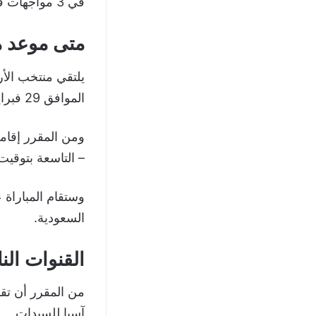
في 3 مواجهات فقط.
متى موعد مب
يلتقي منتخب الأ
الموافق 29 فبراير 2024.
ومن المقرر إقامة
– التاسعة بتوقيت
وستقام المباراة 
السعودية.
القنوات النا
من المقرر أن تق
آسيا للسيدات.