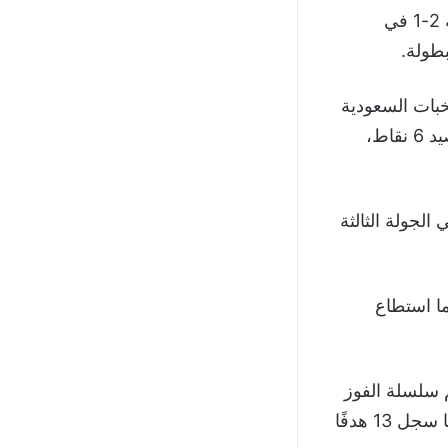
فيما صعد منتخب نيبال إلى المباراة النهائية بعدما نجح في الفوز على لبنان بنتيجة 2-1 في
طولة.
دما تفوق على منتخبات السعودية
ولبنان وغوام. بينما حل منتخب فلسطين ثانيًا في منافسات المجموعة الثانية برصيد 6 نقاط،
، ثم فاز على غوام (3-0)، وانتصر في الجولة الثالثة
موعة الثانية برصيد 9 نقاط، بعدما استطاع
(4-1) ثم انتصر على العراق (5-0)، واختتم سلسلة الفوز
على فلسطين بنتيجة (4-0)، ما جعله صاحب أقوى خط هجوم في البطولة بعدما سجل 13 هدفًا