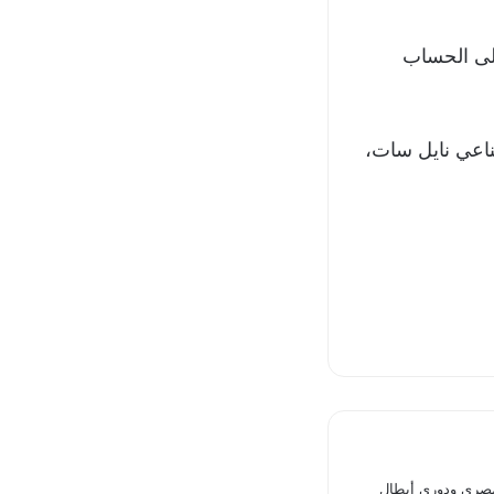
على الحساب
صناعي نايل سات،
صري ودوري أبطال