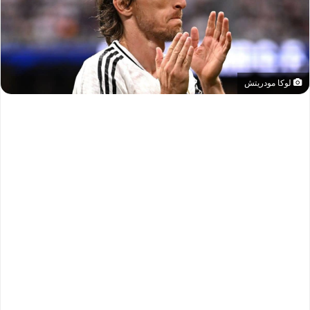
لوكا مودريتش