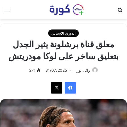
بحث عن
الق
الدوري الاسباني
معلق قناة برشلونة يثير الجدل
بتعليق ساخر على لوكا مودريتش
وائل نور
31/07/2025
271
فيسبوك
‫X