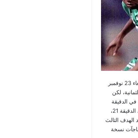
ولكن ما حدث في لقاء الإياب لم يكن متوقعًا بالمرة، إذ أقيمت المباراة يوم الأربعاء 23 نوفمبر
الزمالك لدور الثمانية، لكن
 في الدقيقة
الثامنة عن طريق لاعبه موديبو مايغا، ثم أضاف سفيان العلودي الهدف الثاني في الدقيقة 21،
 الهدف الثالث
مفاجآت نسخة