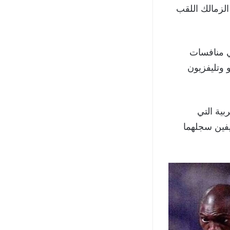
لزمالك اللقب
في منافسات
اديو وتليفزيون
لـ16 من البطولة العربية التي
يفين سجلهما