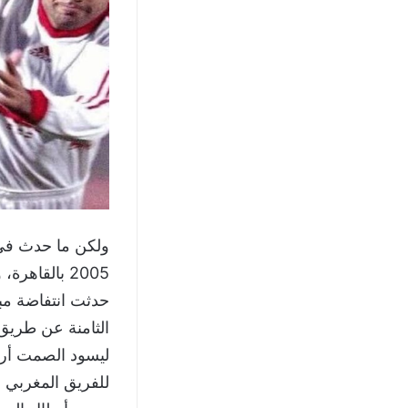
حدثت انتفاضة مبك
ليسود الصمت أرجا
للفريق المغربي ف