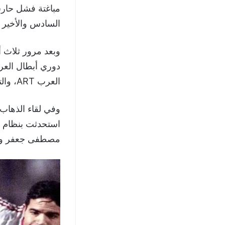
مباغتة فشل حارس
السادس والأخير 
وبعد مرور ثلاث أ
العرب ART، والتي كانت تنقل البطولة حصريًا عبر قنواتها الرياضية.
استحدثت بنظام جد
مصطفى جعفر وعب