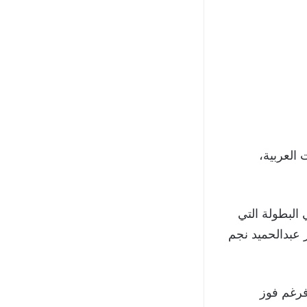
العربية،
ين الطرفين في نهائي دوري أبطال افريقيا 2002، وهي البطولة التي
 عبدالحميد نجم
 المواجهات بين الفريقين في نسخة دوري أبطال العرب 2005، فرغم فوز