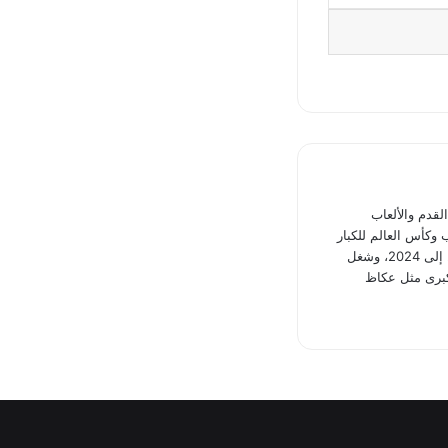
دم والألعاب
 وكأس العالم للكبار
وكأس القارات وكأس العالم للأندية ونهائيات دوري أبطال إفريقيا بالفترة من 2016 إلى 2024، وشغل
برى مثل عكاظ