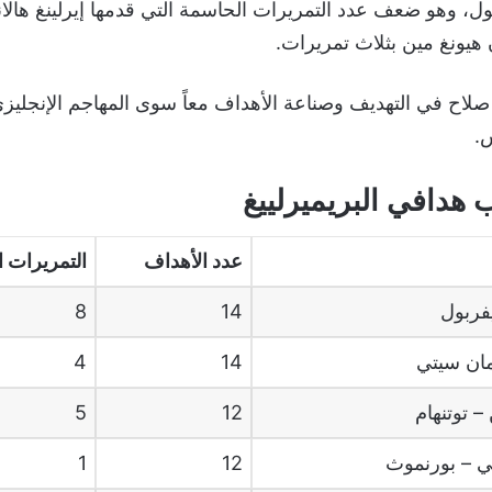
ول، وهو ضعف عدد التمريرات الحاسمة التي قدمها إيرلينغ هالان
هيونغ مين بثلاث تمريرات.
صلاح في التهديف وصناعة الأهداف معاً سوى المهاجم الإنجليز
س.
هدافي البريميرلييغ
عدد الأهداف
التمريرات 
فربول
14
8
ان سيتي
14
4
–
توتنهام
12
5
ي
–
بورنموث
12
1