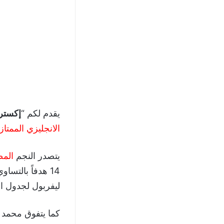
يقدم لكم “
إكسترا
الانجليزي الممتاز
يتصدر النجم
الم
14 هدفاً بالتس
ليفربول لجدول الترتي