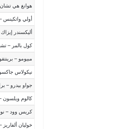
هوانغ هي تشان
أولي واتكينس
–
أليكسندر إيزاك
كول بالمر
–
تشي
مبيومو
–
برينتفو
نيكولاس جاكس
جواو بيدرو
–
برا
كالوم ويلسون
–
كريس وود
–
نوت
خوليان ألفاريز
–