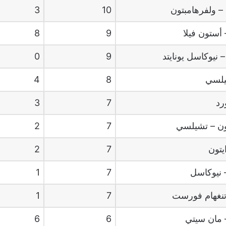
–
ولفرهامبتون
10
3
أستون فيلا
9
8
–
نيوكاسل يونايتد
9
0
لسي
8
4
رد
7
3
ون
–
تشيلسي
7
2
يتون
7
2
نيوكاسل
7
1
نغهام فورست
7
1
مان سيتي
6
6