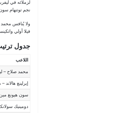
لزملائه في ليفرب
نجم توتنهام سون 
ولا يُنافس محمد 
فيلا أولي واتكين
جدول ترتيب 
اللاعب
محمد صلاح
–
لي
إيرلينغ هالاند
–
م
سون هيونغ مين
دومينيك سولانك