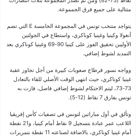
نقاط (73-82) ومن ثم تصدر المجموعة بثلاث انتصارات
متتالية على جميع فرق الجمموعة.
يتواجد منتخب تونس في المجموعة الخامسة E التي تضم
أنغولا وكينيا وغينيا كوناكري، واستطاع في الجولتين
الأوليين تحقيق الفوز على كينيا 90-69 وغينيا كوناكري بعد
التمديد لشوط إضافي.
وواجه نسور قرطاج صعوبات كبيرة من أجل تجاوز عقبة
غينيا كوناكري، حيث انتهى الوقت الأصلي للقاء بالتعادل
73-73، ليتم الاحتكام لشوط إضافي فاصل، فازت به
تونس بفارق 7 نقاط (12-5).
وتألق في أول مباراتين لتونس في تصفيات كأس إفريقيا
اللاعب عمر عبادة بتسجيل 9 نقاط أمام كينيا، و21 نقطة
أمام غينيا كوناكري، بالاضافة لصناعته 11 نقطة بتمريرات