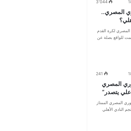
3٬044
1
ري المصري..
هلي؟
د المصري لكرة القدم
 تمت للواقع بصلة عن
241
1
وري المصري
ري المصري الممتاز
يتصدره نجم النادي الأهلي