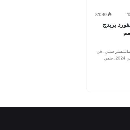
3٬040
1
ورد بريدج
مم
مانشستر سيتي، في
قمة مباريات اليوم الأحد 18 أغسطس 2024، ضمن