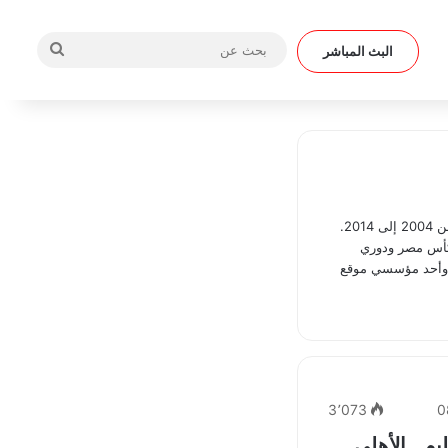
بحث
البث المباشر
عن
كاتب صحفي مصري ، اشتهر بلقب "أبو الأندية" في منتديات كورة مصرية بالفترة من 2004 إلى 2014.
وكأس مصر ودوري
ت، وأحد مؤسسي موقع
3٬073
0
م.. الأهلي