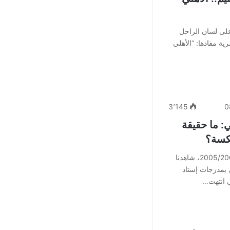
لى لسان الراحل
ة مفادها: “الأهلي
3٬145
0
: ما حقيقة
نكسة؟
في نهاية الموسم الكروي بمصر 2005/2006، شاهدنا
 بمدرجات إستاد
تي انتهت…