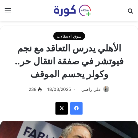
بحث عن
الق
سوق الانتقالات
الأهلي يدرس التعاقد مع نجم
فيوتشر في صفقة انتقال حر..
وكولر يحسم الموقف
علي راضي
18/03/2025
238
فيسبوك
‫X