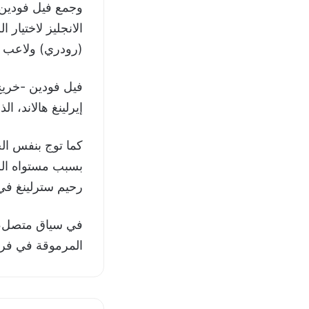
الانجليز لاختيار
(رودري) ولاعب 
فيل فودين -خريج 
إيرلينغ هالاند، الذي توج بها الموس
بسبب مستواه الرا
رحيم سترلينغ في عام
في سياق متصل، 
المرموقة في فرع