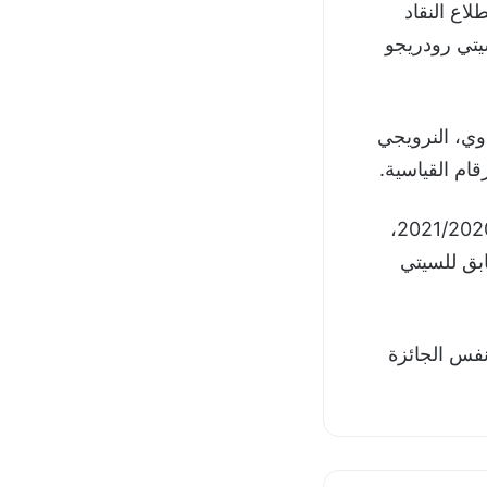
استطلاع النقاد
سيتي رودريجو
وي، النرويجي
كما توج بنفس الجائزة قلب دفاع مان سيتي، البرتغالي روبن دياش عن موسم 2021/2020،
ابق للسيتي
فس الجائزة