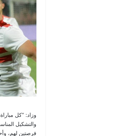
وزاد: “كل مباراة
فرصتين لهم، وأح