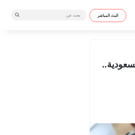
بحث
البث المباشر
عن
سعودية..