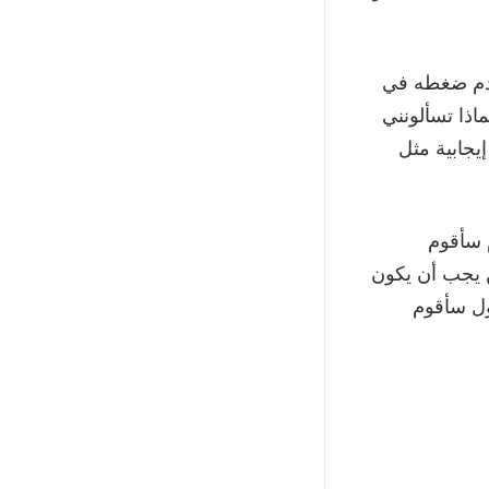
عدم ضغطه في
اذا تسألونني
يجابية مثل
ا: “لعبنا بالفريق كامل، ولدينا فترة توقف 10 أيام سأقوم
ن يجب أن يكون
ول سأقوم