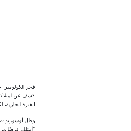
فجر الكولومبي خو
كشف عن امتلاكه ع
الفترة الجارية، ل
وقال أوسوريو في
“أمتلك عرضًا من