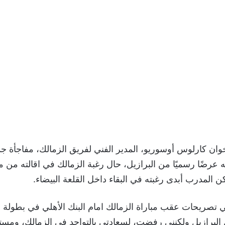
ان كارلوس أوسوريو، المدير الفني لفريق الزمالك، مفاجأة جد
رضًا رسميًا من البرازيل، حال رغبة الزمالك في اقالته من م
كن المدرب أبدى رغبته في البقاء داخل القلعة البيضاء.
 تصريحات عقب مباراة الزمالك امام البنك الأهلي في بطولة 
 البرازيل ولكنني رفضت، لسعادتي بالتواجد في الزمالك، ومست