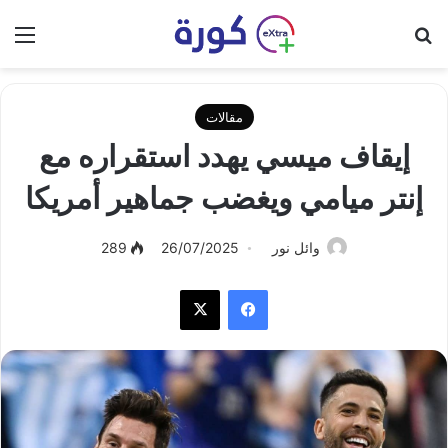
بحث عن
الق
مقالات
إيقاف ميسي يهدد استقراره مع
إنتر ميامي ويغضب جماهير أمريكا
وائل نور
26/07/2025
289
فيسبوك
‫X