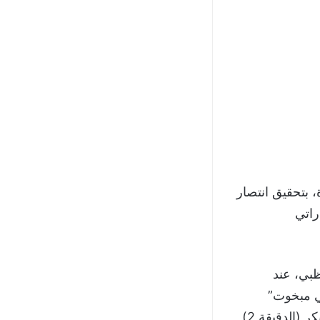
لجزيرة، بتحقيق انتصار
الدوري الإماراتي
بي، عند
لي مبخوت”
الخروج متعادلاً من الشوط الأول بهدف لمثله، بعدما اهتزت شباكه في توقيت مبكر (الدقيقة 2)