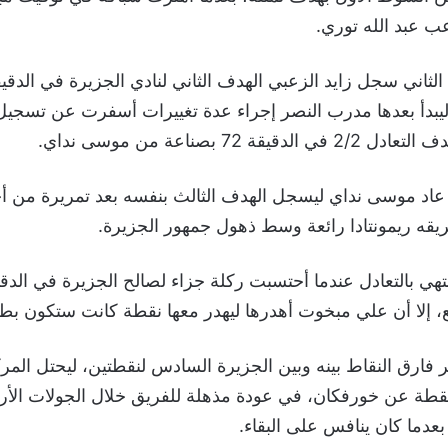
ب عبد الله توري.
 ليبدأ بعدها مدرب النصر إجراء عدة تغييرات أسفرت عن تسجيل
قة 72 بصناعة من موسى نداي.
في الدقيقة 84 عاد موسى نداي ليسجل الهدف الثالث بنفسه بعد تمريرة من 
قه ريمونتادا رائعة وسط ذهول جمهور الجزيرة.
نتهي بالتعادل عندما أحتسبت ركلة جزاء لصالح الجزيرة في الدق
، إلا أن علي مبخوت أهدرها ليهدر معها نقطة كانت ستكون بطع
فارق النقاط بينه وبين الجزيرة السادس لنقطتين، ليحتل المرك
 نقطة عن خورفكان، في عودة مذهلة للفريق خلال الجولات الأرب
عدما كان ينافس على البقاء.