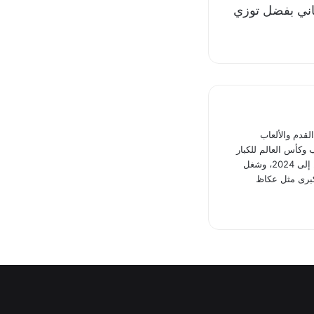
ثاني بفضل توزي
دم والألعاب
 وكأس العالم للكبار
وكأس القارات وكأس العالم للأندية ونهائيات دوري أبطال إفريقيا بالفترة من 2016 إلى 2024، وشغل
برى مثل عكاظ