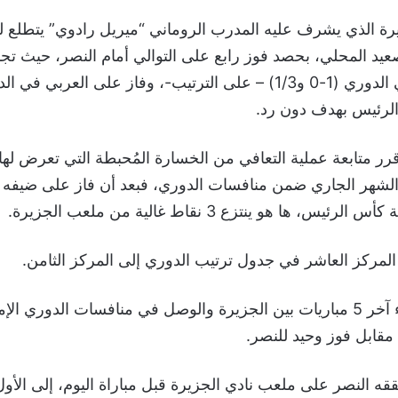
رة الذي يشرف عليه المدرب الروماني “ميريل رادوي” يتطلع لم
عيد المحلي، بحصد فوز رابع على التوالي أمام النصر، حيث تجا
الإمارات وحتا في الدوري (1-0 و1/3) – على الترتيب-، وفاز على العرب
لرئيس بهدف دون رد.
رر متابعة عملية التعافي من الخسارة المُحبطة التي تعرض له
لشهر الجاري ضمن منافسات الدوري، فبعد أن فاز على ضيفه
، ها هو ينتزع 3 نقاط غالية من ملعب الجزيرة.
لمركز العاشر في جدول ترتيب الدوري إلى المركز الثامن.
جدير بالذكر انتهاء آخر 5 مباريات بين الجزيرة والوصل في منافسات الدوري ا