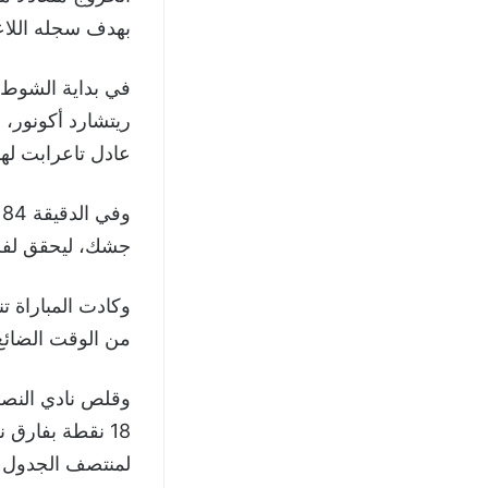
بهدف سجله اللاع
ريتشارد أكونور،
عادل تاعرابت لهدف التعادل 2/2 في الدقي
و
جشك، ليحقق لفري
وكادت المباراة ت
من الوقت الضائع
وقلص نادي النصر 
18 نقطة بفارق
لمنتصف الجدول ب