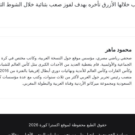
 خلالها الأزرق تأخره بهدف لفوز صعب بثنائية خلال الشوط ال
محمود ماهر
صحفي رياضي مصري، مؤسس موقع جول النسخة العربية، وكاتب مختص في كرة الق
الجماعية والأولمبية. قام بتغطية العديد من الأحداث الكبرى مثل كأس العالم للشباب
منصب رئيس تحرير جول العربي لأكثر من ثلاث سنوات، وكتب مع عدة مؤسسات ك
السعودية ومجموعة ميركاتو الأردنية وقناة العربية والبطولة المغربي.
حقوق الطبع محفوظة لموقع اكسترا كورة 2026
سياسة الخصوصية
اتصل بنا
من نحن
مباريات اليوم
الأخبار
مقالات