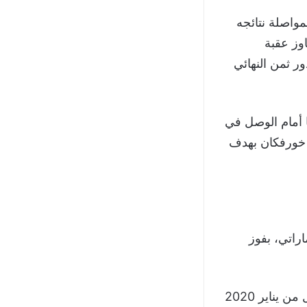
واصلة نتائجه
وز عقبة
ي في الدور ثمن النهائي
ا أمام الوصل في
 خورفكان بهدف
لإماراتي، بفوز
ويعود آخر فوز حققه النصر على ملعب نادي الجزيرة قبل مباراة اليوم، إلى الأول من يناير 2020