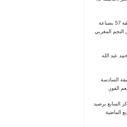
في بداية الشوط الثاني سجل زايد الزعبي الهدف الثاني لنادي الجزيرة في الدقيقة 57 بصناعة
 النجم المغربي
أحمد عبد الله
يقة السادسة
م الفوز.
ز السابع برصيد
ع الماضية