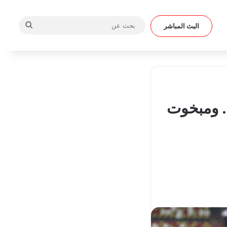
بحث
البث المباشر
عن
يرة.. ومبخوت