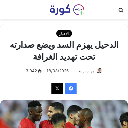
بحث عن
الق
الأخبار
الدحيل يهزم السد ويضع صدارته
تحت تهديد الغرافة
مهاب زايد
18/03/2025
3٬042
فيسبوك
‫X