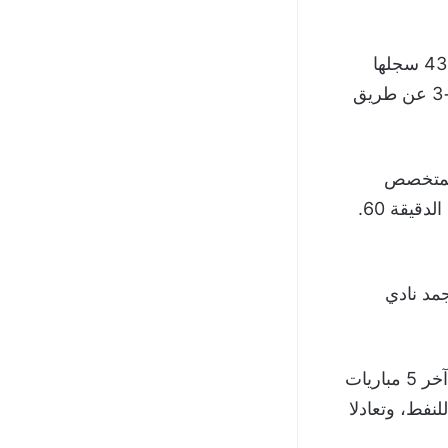
وانتهى الشوط الأول بالتعادل 1-1، حيث تقدم النفط من ضربة جزاء في الدقيقة 43 سجلها
النيجيري أوكيكي أفولابي، وتعادل الكهرباء من ضربة جزاء ايضاً في الدقيقة 45+3 عن طريق
عند الدقيقة 52، انبرى لها المتخصص
أفولابي وسجل منها هدف التقدم، قبل أن يعزز “ديفريك” النتيجة بهدفٍ ثالث في الدقيقة 60.
 من 20 مباراة، بينما تجمد نادي
وقبل لقاء اليوم، تساوت كفة الفريقين على مستوى المواجهات المباشرة، خلال آخر 5 مباريات
نفط، وتعادلا