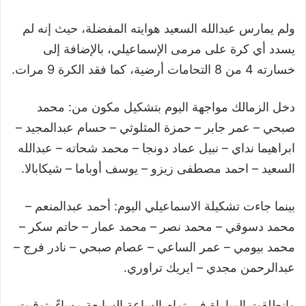
ولم يمارس عبدالله السعيد هوايته المفضلة، حيث إنه لم
يسدد أي كرة على مرمى الإسماعيلي، بالإضافة إلى
خسارته 4 من 8 التحامات أرضية، كما فقد الكرة 9 مرات.
دخل الزمالك مواجهة اليوم بتشكيل مكون من: محمد
صبحي – عمر جابر – حمزة المثلوثي – حسام عبدالمجيد –
ابراهيما نداي – نبيل عماد دونجا – محمد شحاته – عبدالله
السعيد – احمد مصطفى زيزو – يوسف أوباما – شيكابالا.
بينما جاءت تشكيلة الاسماعيلي اليوم: أحمد عبدالمنعم –
محمد دسوقي – محمد نصر – محمد عمار – حاتم سكر –
محمد بيومي – عمر الساعي – عصام صبحي – نادر فرج –
عبدالرحمن مجدي – ايريك تراوري.
وانطلقت المباراة في تمام الساعة السابعة مساءً بتوقيت