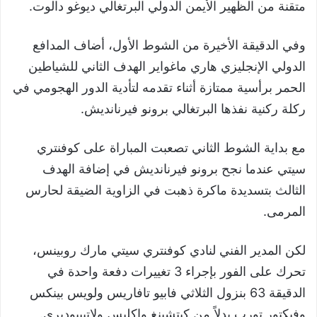
متقنة من الظهير الأيمن الدولي البرتغالي ديوغو دالوت.
وفي الدقيقة الأخيرة من الشوط الأول، أضاف المدافع
الدولي الإنجليزي هاري ماغواير الهدف الثاني للشياطين
الحمر برأسية ممتازة أثناء تقدمه لتأدية الدور الهجومي في
ركلة ركنية نفذها البرتغالي برونو فيرنانديش.
مع بداية الشوط الثاني تصعبت المباراة على كوفنتري
سيتي عندما نجح برونو فيرنانديش في إضافة الهدف
الثالث بتسديدة ماكرة ذهبت في الزاوية الضيقة لحارس
المرمى.
لكن المدير الفني لنادي كوفنتري سيتي مارك روبينس،
تحرك على الفور بإجراء 3 تغييرات دفعة واحدة في
الدقيقة 63 بنزول الثلاثي فابيو تافاريس ولويس بينكس
وفيكتور تورب بدلاً من كيتشينغ وإكليس ولاتيبيوديري.