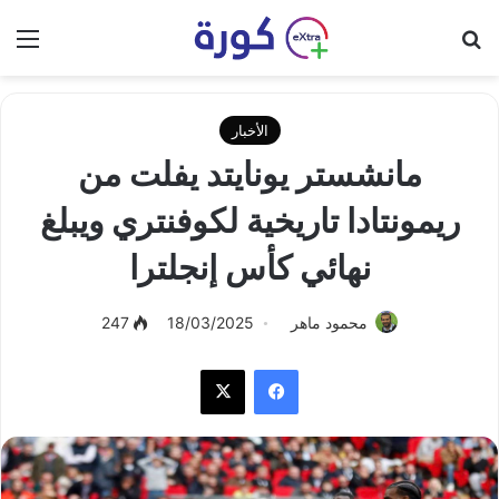
بحث عن
الق
الأخبار
مانشستر يونايتد يفلت من
ريمونتادا تاريخية لكوفنتري ويبلغ
نهائي كأس إنجلترا
محمود ماهر
18/03/2025
247
فيسبوك
‫X