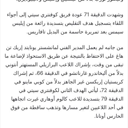
وشهدت الدقيقة 71 عودة فريق كوفنتري سيتي إلى أجواء
اللقاء بتسجيل هدف التقليص بتسديدة رائعة من إيليس
سيمس بعد تمريرة حاسمة من البديل تافاريس.
من جانبه لم يعمل المدير الفني لمانشستر يونايتد إريك تن
هاغ على الاحتفاظ بالنتيجة عن طريق الاستحواذ لإضاعة ما
تبقى من وقت، بإشراك اللاعب البرازيلي المستهتر أنتوني
بدلاً من أليخاندرو غارناتشو في الدقيقة 66، ثم إشراك
كريستيان إريكسن غير الجاهز بدلاً من كوبي ماينو في
الدقيقة 72، ليأتي الهدف الثاني لكوفنتري سيتي في
الدقيقة 79 بتسديدة للاعب كالوم أوهاري غيرت اتجاهها
في أحد اللاعبين لتغير مسارها وتذهب ساقطة من فوق
الحارس أونانا.