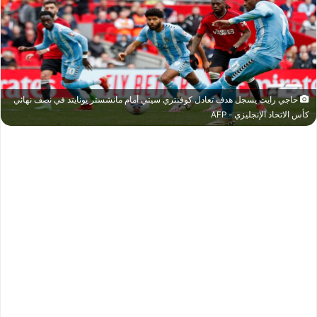
حاجي رايت يسجل هدف تعادل كوفنتري سيتي أمام مانشستر يونايتد في نصف نهائي
كأس الاتحاد الإنجليزي - AFP