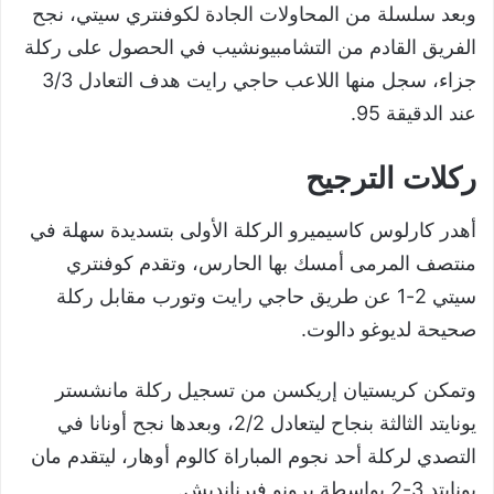
وبعد سلسلة من المحاولات الجادة لكوفنتري سيتي، نجح
الفريق القادم من التشامبيونشيب في الحصول على ركلة
جزاء، سجل منها اللاعب حاجي رايت هدف التعادل 3/3
عند الدقيقة 95.
ركلات الترجيح
أهدر كارلوس كاسيميرو الركلة الأولى بتسديدة سهلة في
منتصف المرمى أمسك بها الحارس، وتقدم كوفنتري
سيتي 2-1 عن طريق حاجي رايت وتورب مقابل ركلة
صحيحة لديوغو دالوت.
وتمكن كريستيان إريكسن من تسجيل ركلة مانشستر
يونايتد الثالثة بنجاح ليتعادل 2/2، وبعدها نجح أونانا في
التصدي لركلة أحد نجوم المباراة كالوم أوهار، ليتقدم مان
يونايتد 3-2 بواسطة برونو فيرنانديش.