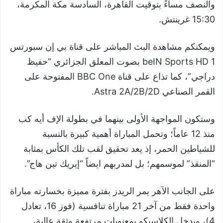
والنصف مساءً بتوقيت القاهرة، السادسة مكة المكرمة،
15:30 غرينتش.
ويمكنكم مشاهدة البث المباشر على قناة بي إن سبورتس
beIN Sports HD 1 بصوت المعلق الجزائري “حفيظ
دراجي”، كما تذاع على قناة BBC One المفتوحة على
القمر الصناعي Astra 2A/2B/2D.
وستكون المواجهة الأولى بينهما في بطولة الإف أيه كب
منذ 12 عاماً؛ وتحمل المباراة أهمية كبيرة بالنسبة
للشياطين الحمر، إذ يعد تحقيق لقب تلك الكأس بمثابة
“المنقذ” لموسمهم؛ بل لمدربهم ايضاً “إيريك تين هاج”.
على الجانب الآهر يمر الريدز بفترة مميزة بخسارته مباراة
واحدة فقط من آخر 21 مباراة تنافسية (فوز 16، تعادل
4)، ويدخل الكلاسيكو بمعنويات مرتفعة وثقة عالية،