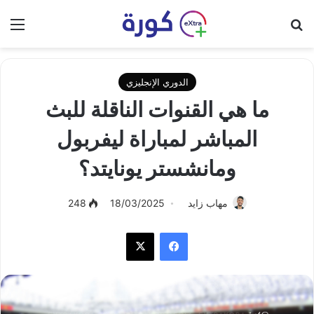
بحث عن
الق
الدوري الإنجليزي
ما هي القنوات الناقلة للبث
المباشر لمباراة ليفربول
ومانشستر يونايتد؟
مهاب زايد
18/03/2025
248
فيسبوك
‫X