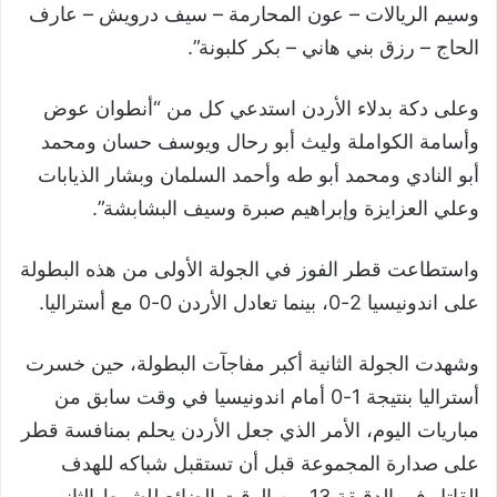
وسيم الريالات – عون المحارمة – سيف درويش – عارف
الحاج – رزق بني هاني – بكر كلبونة”.
وعلى دكة بدلاء الأردن استدعي كل من “أنطوان عوض
وأسامة الكواملة وليث أبو رحال ويوسف حسان ومحمد
أبو النادي ومحمد أبو طه وأحمد السلمان وبشار الذيابات
وعلي العزايزة وإبراهيم صبرة وسيف البشابشة”.
واستطاعت قطر الفوز في الجولة الأولى من هذه البطولة
على اندونيسيا 2-0، بينما تعادل الأردن 0-0 مع أستراليا.
وشهدت الجولة الثانية أكبر مفاجآت البطولة، حين خسرت
أستراليا بنتيجة 1-0 أمام اندونيسيا في وقت سابق من
مباريات اليوم، الأمر الذي جعل الأردن يحلم بمنافسة قطر
على صدارة المجموعة قبل أن تستقبل شباكه للهدف
القاتل في الدقيقة 13 من الوقت الضائع للشوط الثاني.