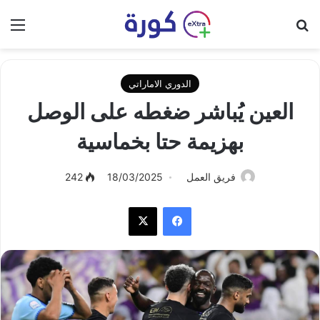
بحث عن
الق
الدوري الاماراتي
العين يُباشر ضغطه على الوصل
بهزيمة حتا بخماسية
فريق العمل
18/03/2025
242
فيسبوك
‫X