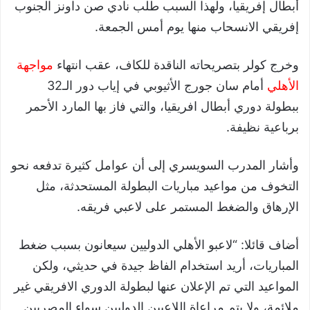
أبطال إفريقيا، ولهذا السبب طلب نادي صن داونز الجنوب
إفريقي الانسحاب منها يوم أمس الجمعة.
وخرج كولر بتصريحاته الناقدة للكاف، عقب انتهاء
مواجهة
الأهلي
أمام سان جورج الأثيوبي في إياب دور الـ32
ببطولة دوري أبطال افريقيا، والتي فاز بها المارد الأحمر
برباعية نظيفة.
وأشار المدرب السويسري إلى أن عوامل كثيرة تدفعه نحو
التخوف من مواعيد مباريات البطولة المستحدثة، مثل
الإرهاق والضغط المستمر على لاعبي فريقه.
أضاف قائلا: “لاعبو الأهلي الدوليين سيعانون بسبب ضغط
المباريات، أريد استخدام الفاظ جيدة في حديثي، ولكن
المواعيد التي تم الإعلان عنها لبطولة الدوري الافريقي غير
ملائمة، ولا يتم مراعاة اللاعبين الدوليين سواء المصريين