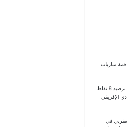
قمة مباريات
وصعد الصفاقسي بعد هذا الفوز للمركز الرابع في جدول ترتيب مجموعة التتويج برصيد 8 نقاط
دي الإفريقي
عقربي في