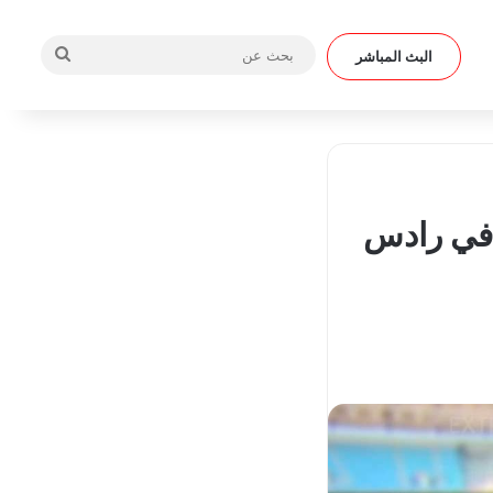
بحث
البث المباشر
عن
 في رادس