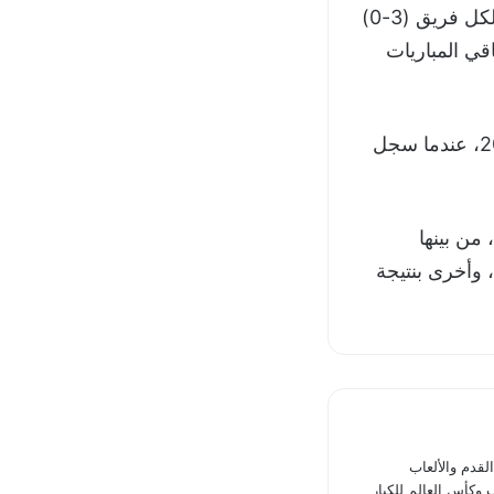
وانتهت آخر 5 مواجهات بين النادي الإفريقي والصفاقسي بالدوري المحلي بفوز لكل فريق (3-0)
فريقي (2-0) في يونيو 2023، وانتهت باقي المباريات
ولم يفز نادي الصفاقسي على ملعب النادي الإفريقي في الدوري منذ أبريل 2019، عندما سجل
الإفريقي في العاصمة التونسية 11 مباراة، من بينها
دة عام 2021 بركلات الترجيح، وأخرى بنتيجة
دم والألعاب
 وكأس العالم للكبار