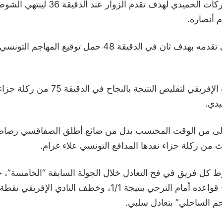
رادس، تسجيل بركات الحميدي لهدف تقدم الزوار 
وعزز الصفاقسي تقدمه بهدف ثان في الدقيقة 48 حمل توقيع ا
وتكللت محاولات الإفريقي لتقليص النتيجة بالنج
دي.
أولى من الوقت المحتسب بدل من ضائع أطلق الصفاقسي رصاص
من ركلة جزاء نفذها المدافع التونسي علاء غرام.
ط كل فريق في فخ التعادل خلال الجولة السابقة “الخامسة”، 
الصفاقسي خارج قواعده أمام الترجي بنتيجة 1/1، وخطف النادي ا
جم الساحلي” بتعادل سلبي.