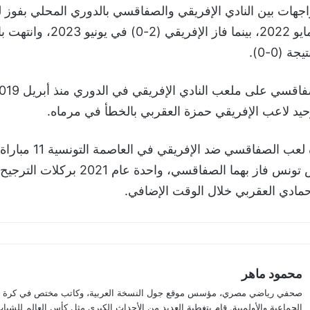
للصفاقسي في مايو 2022، بينما فاز الإ
 (0-0).
حيد لاعب الإفريقي حمزة العقربي بالخطأ في مرماه.
ومنذ تلك المباراة لعب الصفاقسي ضد 
مباراتين في كأس تونس فاز بهما الصفاقسي، واح
محمود ماهر
صحفي رياضي مصري، مؤسس موقع جول النسخة العربية، وكاتب مختص في كرة الق
الجماعية والأولمبية. قام بتغطية العديد من الأحداث الكبرى مثل كأس العالم للشباب