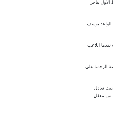
عند الدقيقة 36 لينتهي الشوط الأول بتأخر
لمهاجم التونسي الواعد يوسف
اح في الدقيقة 75 من ركلة جزاء نفذها اللاعب
ة الرحمة على
حيث تعادل
لإفريقي نقطة من معقل