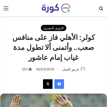
بحث عن
الق
الدوري المصري
كولر: الأهلي فاز على منافس
صعب.. وأتمنى ألا تطول مدة
غياب إمام عاشور
فريق العمل
18/03/2025
251
فيسبوك
‫X