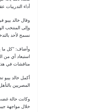
أداء التدريبات عق
وقال خالد بيبو ف
وإلى المنتخب الو
نسمح لأحد بالتدخ
وأضاف: “كل ما ي
استبعاد أي من ال
مناقشات في هذا 
أكمل خالد بيبو ت
المصريين بالتأهل لك
وكانت حالة غضب 
خلال مواجهة جيب