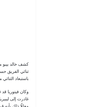
كشف خالد بيبو مد
ثنائي الفريق حس
باستبعاد الثنائي
وكان فيتوريا قد
معللًا ذلك بأنه 