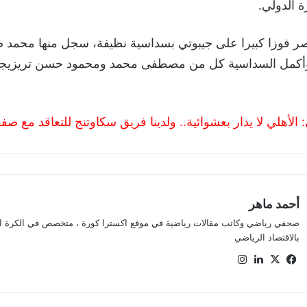
ة الدولي.
فوزا كبيرا على جيبوتي بسداسية نظيفة، سجل منها محمد ص
وأكمل السداسية كل من مصطفى محمد ومحمود حسن تريزيجي
: الأهلي لا يدار بعشوائية.. ولدينا فريق سكاوتنج للتعاقد مع ص
أحمد ماهر
صحفي رياضي وكاتب مقالات رياضية في موقع اكسترا كورة ، متخصص في الكرة الأ
بالاقتصاد الرياضي
في
‫X
لينك
انس
سب
دإن
تقر
وك
ام