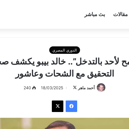
مقالات
بث مباشر
الدوري المصري
 لأحد بالتدخل”.. خالد بيبو يكشف صح
التحقيق مع الشحات وعاشور
أحمد ماهر
ت
18/03/2025
240
ا
فيسبوك
‫X
ب
ع
ع
ل