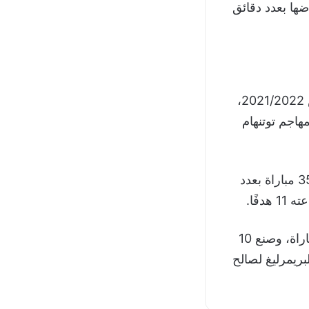
5 تمريرات حاسمة من أصل 37 مباراة خاضها بعدد دقائق
ودخل محمد صلاح تاريخ الدوري الانجليزي من أوسع ابوابه في موسمه الخامس 2021/2022،
له 23 هدفًا مناصفة مع مهاجم توتنهام
وشهد ذاك الموسم تحطيم صلاح رقمه في صناعة الاهداف بـ14 اسيست خلال 35 مباراة بعدد
أما في الموسم السادس (الحالي) 2022/2023 سجل صلاح 19 هدفًا في 36 مباراة، وصنع 10
في البريمرليغ لصالح