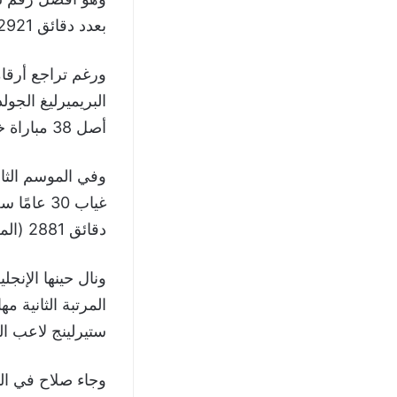
بعدد دقائق 2921 (فاز بجائزة الهداف جولدن بوت).
أصل 38 مباراة خاضها بعدد دقائق 3243.
دقائق 2881 (المركز الخامس في ترتيب الهدافين).
ستيرلينج لاعب السيتي 0
وجاء صلاح في الم