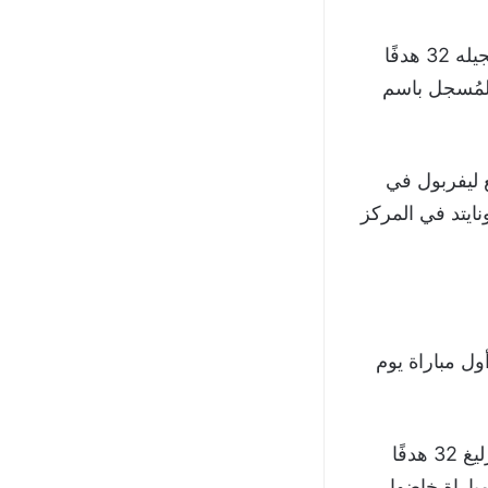
وانهى صلاح الموسم آنذاك بتحطيمه العديد من الأرقام القياسية، لعل أبرزها تسجيله 32 هدفًا
 المُسجل باسم
 ليفربول في
 وليدز يونايتد في المركز
ي منذ أول مباراة يوم
بلغ عدد اهداف مو صلاح مع ليفربول في موسمه الأول 2017/2018 في البريميرليغ 32 هدفًا
ضل رقم له مع الفريق حتى الآن، وقدم 11 تمريرة حاسمة، من أصل 36 مباراة خاضها