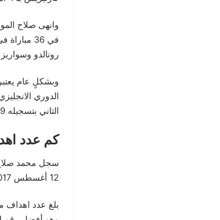
في 36 مبار
رونالدو وسواريز (سجل 
وبشكلٍ عام يعتبر
الثاني بتسجيله 9 اهداف في شباك كل منهما.
كم عدد اهدا
12 أغسطس 2017 إلى آخر مباراة لعبها امام ليستر سيتي يوم 15 مايو 2023.