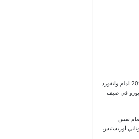
افتتح محمد صلاح اهدافه مع ليفربول في الدوري الانجليزي يوم 12 أغسطس 2017 امام واتفورد
عد انضمامه من روما الايطالي نظير 40 مليون يورو في صيف
امام نفس
وناني أوريستيس