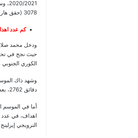
3078 (حقق هاري كين جائزة الهداف).
كم عدد اهدا
الكوري الجنوبي 
دقائق 2762، بعدما كان أفضل مواسمه في الصناعة هو الأول 2017/2018 بصناعته 11 هدفًا.
النرويجي إيرلينج ه