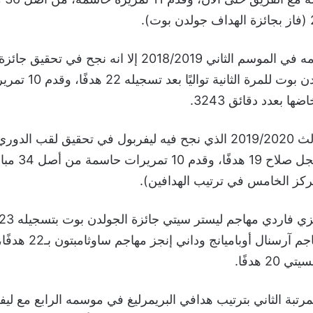
ورغم تراجع أرقامه في الموسم الثاني 2018/2019 إلا انه نجح في ت
البريميرليغ الجولدن بوت 
وفي الموسم الثالث 2019/2020 الذي نجح فيه ليفربول في تحقيق لقب ا
غياب 30 عامًا سجل
المرتبة الثانية مهاجم آرسنال أوباميا
2 هدفًا.
رتبة الثاني بترتيب هدافي البريمرليغ في موسمه الرابع مع ليف