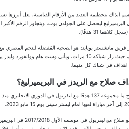
اة في البريميرليغ ليحصل على الجولدن بوت، ويتجاوز الرقم الأكبر
كلاهما 31 هدفًا).
 فريق مانشستر يونايتد هو الضحية المُفضلة للنجم المصري مع
الدوري الانجليزي، حيث زار شباكه 10 مرات، ويأتي وست هام وواتفورد
ف صلاح مع الريدز في البريميرليغ؟
سجل محمد صلاح ما مجموعه 137 هدفًا مع ليفربول في الدوري الانجليز
وهو أف