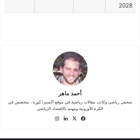
2028
أحمد ماهر
صحفي رياضي وكاتب مقالات رياضية في موقع اكسترا كورة ، متخصص في
الكرة الأوروبية ومهتم بالاقتصاد الرياضي
في
‫X
لينك
انس
سب
دإن
تقر
وك
ام