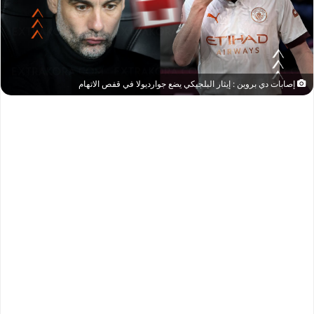
إصابات دي بروين : إيثار البلجيكي يضع جوارديولا في قفص الاتهام