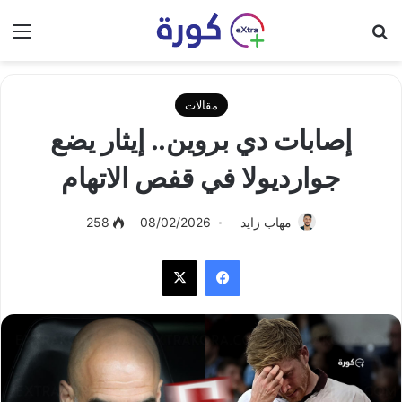
بحث عن
الق
مقالات
إصابات دي بروين.. إيثار يضع
جوارديولا في قفص الاتهام
مهاب زايد
08/02/2026
258
فيسبوك
‫X