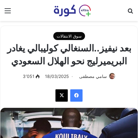
بحث عن
الق
سوق الانتقالات
بعد نيفيز..السنغالي كوليبالي يغادر
البريميرليج نحو الهلال السعودي
سامي مصطفى
18/03/2025
3٬051
فيسبوك
‫X