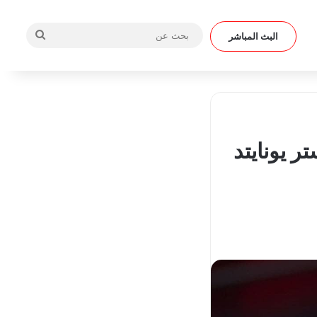
بحث
البث المباشر
عن
ر يونايتد