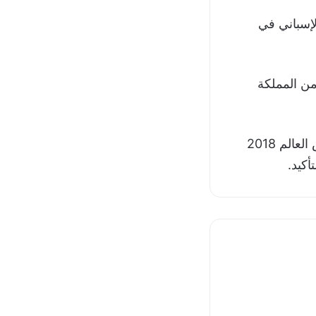
لإسباني في
 ضخمًا من المملكة
لكن عرضا من عملاق البريميرليج مانشستر يونايتد من شأنه أن يجعل بطل كأس العالم 2018
أكيد.