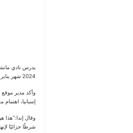
يدرس نادي مانشس
2024 شهر يناير المقبل مع مهاجم أتلتيكو مدريد أنطوان جريزمان.
وأكد مدير موقع “
إسبانيا، اهتمام م
وقال إندا:”هذا 
شرطًا جزائيًا لإنهاء عقده بقيمة 25 مليون 