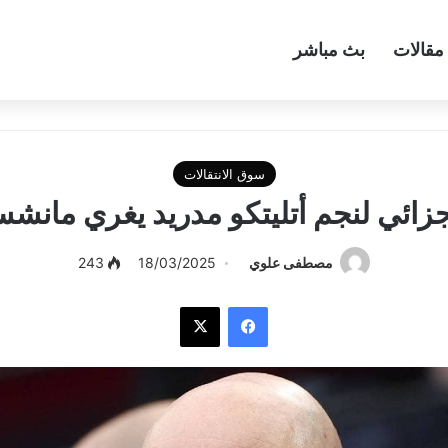
مقالات
بث مباشر
سوق الانتقالات
ائي لنجم أتليتكو مدريد يغري مانشست
مصطفى علوي
18/03/2025
243
فيسبوك
‫X