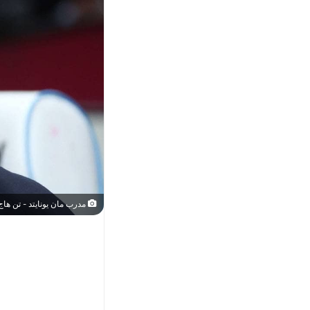
مدرب مان يونايتد - تن هاج