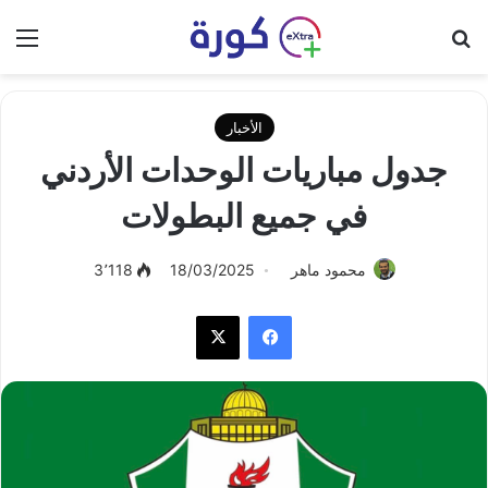
بحث عن
الق
الأخبار
جدول مباريات الوحدات الأردني
في جميع البطولات
محمود ماهر
18/03/2025
3٬118
فيسبوك
‫X