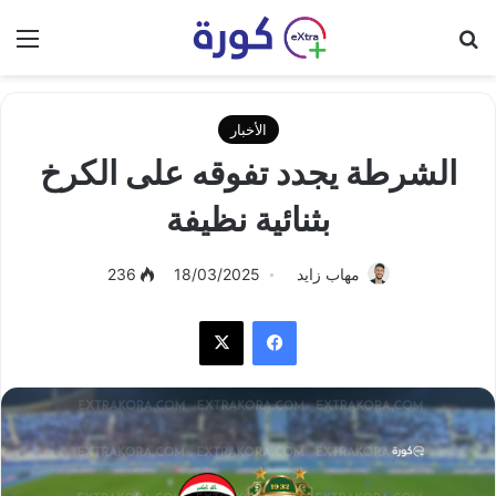
بحث عن
الق
الأخبار
الشرطة يجدد تفوقه على الكرخ
بثنائية نظيفة
مهاب زايد
18/03/2025
236
فيسبوك
‫X