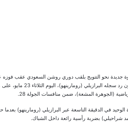
ة جديدة نحو التتويج بلقب دوري روشن السعودي عقب فوزه ع
المتذيل بهدف دون رد سجله البرازيلي (رومارين
رياضية (الجوهرة المشعة)، ضمن منافسات الجولة 28.
 الوحيد في الدقيقة التاسعة عبر البرازيلي (رومارينهو) بعدما
د شراحيلي) بضربة رأسية رائعة داخل الشباك.