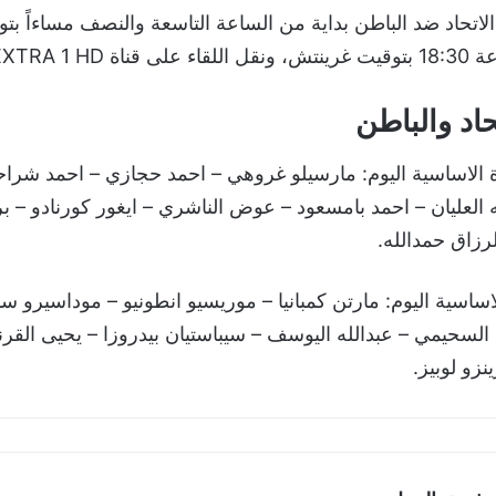
لاتحاد ضد الباطن بداية من الساعة التاسعة والنصف مساءاً ب
SSC EXTRA 1.
حاد والباطن
ة الاساسية اليوم: مارسيلو غروهي – احمد حجازي – احمد شراح
العليان – احمد بامسعود – عوض الناشري – ايغور كورنادو – ب
لرزاق حمدالله.
اساسية اليوم: مارتن كمبانيا – موريسيو انطونيو – موداسيرو سا
السحيمي – عبدالله اليوسف – سيباستيان بيدروزا – يحيى القر
نزو لوبيز.