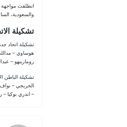
انطلقت مواجهة ا
والسعودية، الساعة 18:30 بتوقيت غرينتش، ونقل اللقاء على قناة  HD
تشكيلة الات
تشكيلة اتحاد جد
هوساوي – مدالله 
رومارينهو – عبدا
تشكيلة الباطن ال
الحريجي – نواف 
– اندري بوكيا – ري