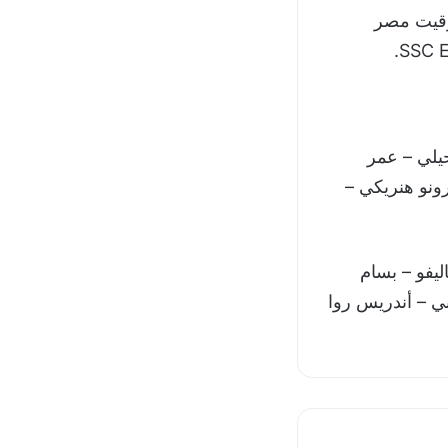
توقيت مصر
يلي – عمر
رونو هنريكي –
ليفو – بسام
ني – أندريس روا