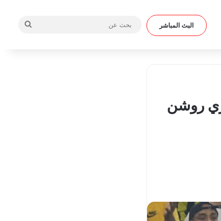
بحث
البث المباشر
عن
وري روشن