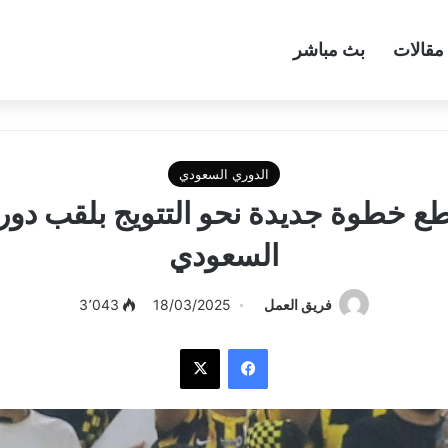
مقالات
بث مباشر
الدوري السعودي
قطع خطوة جديدة نحو التتويج بلقب د
السعودي
فريق العمل
18/03/2025
3٬043
فيسبوك
‫X